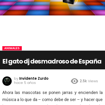
ANIMALES
El gato dj desmadroso de España
by
Invidente Zurdo
2.5k
Views
hace 5 años
Ahora las mascotas se ponen jarras y encienden la
música a lo que da – como debe de ser – y hacer que