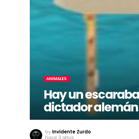
ANIMALES
Hay un escaraba
dictador alemá
by
Invidente Zurdo
hace 3 años