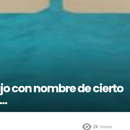
jo con nombre de cierto
n…
2k
Views