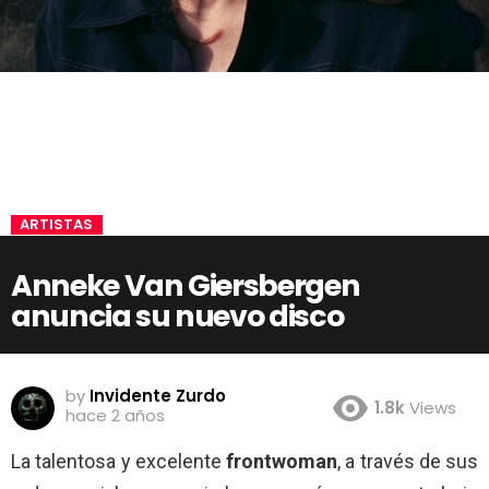
ARTISTAS
Anneke Van Giersbergen
anuncia su nuevo disco
by
Invidente Zurdo
1.8k
Views
hace 2 años
La talentosa y excelente
frontwoman
, a través de sus