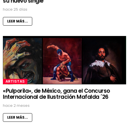
su nuevo single
hace 25 días
LEER MÁS...
ARTISTAS
«Pulporila», de México, gana el Concurso
Internacional de Ilustración Mafalda ´26
hace 2 meses
LEER MÁS...