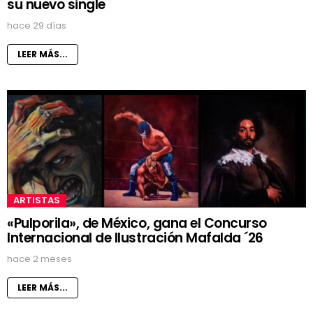
su nuevo single
hace 29 días
LEER MÁS...
ARTISTAS
«Pulporila», de México, gana el Concurso
Internacional de Ilustración Mafalda ´26
hace 2 meses
LEER MÁS...