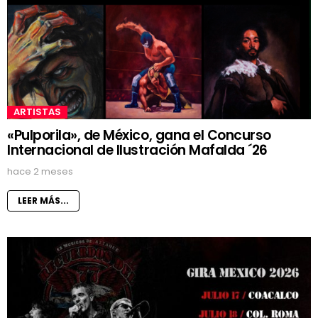
ARTISTAS
«Pulporila», de México, gana el Concurso
Internacional de Ilustración Mafalda ´26
hace 2 meses
LEER MÁS...