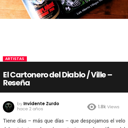
ARTISTAS
El Cartonero del Diablo / Ville –
Reseña
by
Invidente Zurdo
1.8k
Views
hace 2 años
Tiene días – más que días – que despojamos el velo