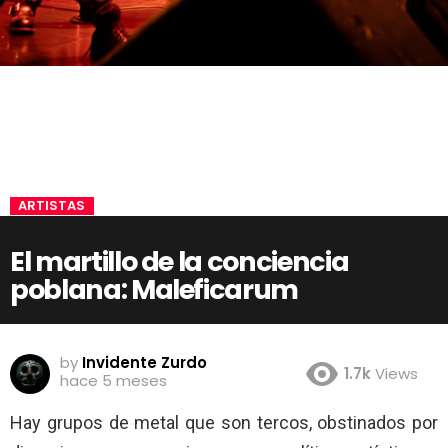
ARTISTAS
El martillo de la conciencia
poblana: Maleficarum
by
Invidente Zurdo
1.7k
Views
hace 5 meses
Hay grupos de metal que son tercos, obstinados por