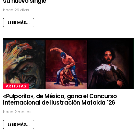
su nuevo single
hace 29 días
LEER MÁS...
ARTISTAS
«Pulporila», de México, gana el Concurso
Internacional de Ilustración Mafalda ´26
hace 2 meses
LEER MÁS...