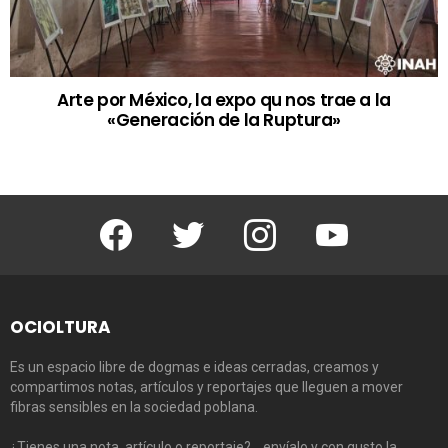
Arte por México, la expo qu nos trae a la
«Generación de la Ruptura»
Facebook
Twitter
Instagram
Youtube
OCIOLTURA
Es un espacio libre de dogmas e ideas cerradas, creamos y
compartimos notas, artículos y reportajes que lleguen a mover
fibras sensibles en la sociedad poblana.
¿Tienes una nota, artículo o reportaje?… envíalo y con gusto la