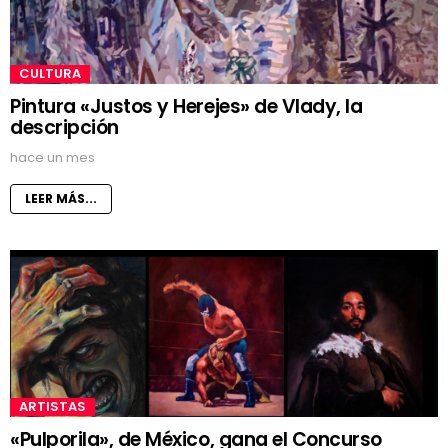
CULTURA
Pintura «Justos y Herejes» de Vlady, la
descripción
hace un mes
LEER MÁS...
ARTISTAS
«Pulporila», de México, gana el Concurso