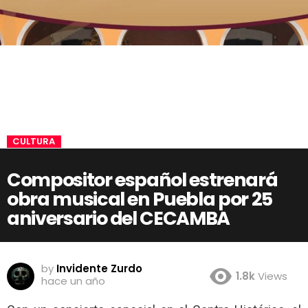
CULTURA
Compositor español estrenará
obra musical en Puebla por 25
aniversario del CECAMBA
by
Invidente Zurdo
1.8k
Views
hace un año