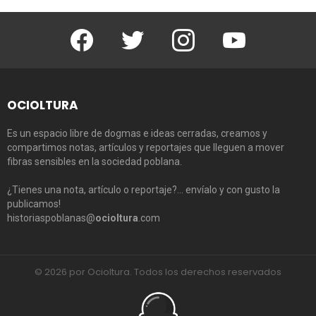
Facebook
Twitter
Instagram
Youtube
OCIOLTURA
Es un espacio libre de dogmas e ideas cerradas, creamos y
compartimos notas, artículos y reportajes que lleguen a mover
fibras sensibles en la sociedad poblana.
¿Tienes una nota, artículo o reportaje?… envíalo y con gusto la
publicamos!
historiaspoblanas@
ocioltura
.com
© 2026 por Ocioltura. Todos los derechos reservados