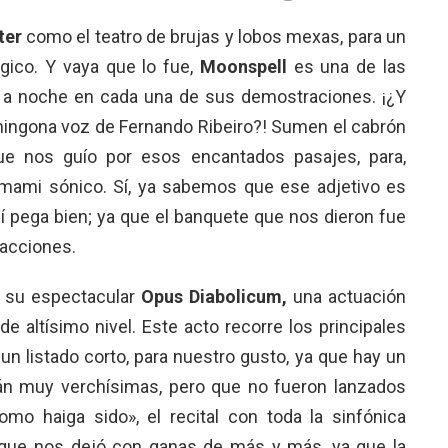
ter
como el teatro de brujas y lobos mexas, para un
gico. Y vaya que lo fue,
Moonspell
es una de las
a noche en cada una de sus demostraciones. ¡¿Y
chingona voz de Fernando Ribeiro?! Sumen el cabrón
ue nos guío por esos encantados pasajes, para,
 umami sónico. Sí, ya sabemos que ese adjetivo es
uí pega bien; ya que el banquete que nos dieron fue
facciones.
ra su espectacular
Opus Diabolicum,
una actuación
e altísimo nivel. Este acto recorre los principales
un listado corto, para nuestro gusto, ya que hay un
n muy verchísimas, pero que no fueron lanzados
mo haiga sido», el recital con toda la sinfónica
que nos dejó con ganas de más y más, ya que la