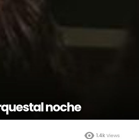
rquestal noche
1.4k
Views