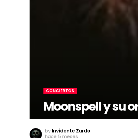
CONCIERTOS
Moonspell y su o
by
Invidente Zurdo
hace 5 meses