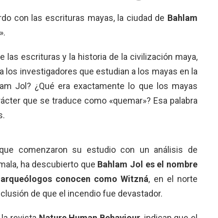
rdo con las escrituras mayas, la ciudad de
Bahlam
».
las escrituras y la historia de la civilización maya,
ra los investigadores que estudian a los mayas en la
lam Jol? ¿Qué era exactamente lo que los mayas
rácter que se traduce como «quemar»? Esa palabra
s.
 que comenzaron su estudio con un análisis de
ala, ha descubierto que
Bahlam Jol es el nombre
s arqueólogos conocen como Witzná
, en el norte
nclusión de que el incendio fue devastador.
la revista
Nature Human Behaviour
, indican que el