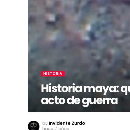
HISTORIA
Historia maya: 
acto de guerra
by
Invidente Zurdo
hace 7 años