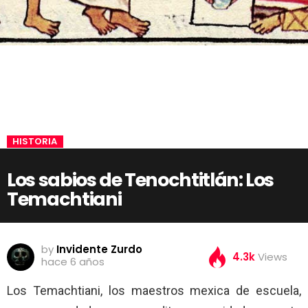
HISTORIA
Los sabios de Tenochtitlán: Los
Temachtiani
by
Invidente Zurdo
4.3k
Views
hace 6 años
Los Temachtiani, los maestros mexica de escuela,