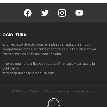
Facebook
Twitter
Instagram
Youtube
OCIOLTURA
Es un espacio libre de dogmas e ideas cerradas, creamos y
compartimos notas, artículos y reportajes que lleguen a mover
fibras sensibles en la sociedad poblana.
¿Tienes una nota, artículo o reportaje?… envíalo y con gusto la
publicamos!
historiaspoblanas@
ocioltura
.com
© 2026 por Ocioltura. Todos los derechos reservados