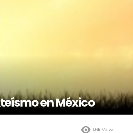
Ateísmo en México
1.6k
Views