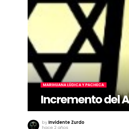
MARIHUANA LÚDICA Y PACHECA
Incremento del 
by
Invidente Zurdo
hace 2 años