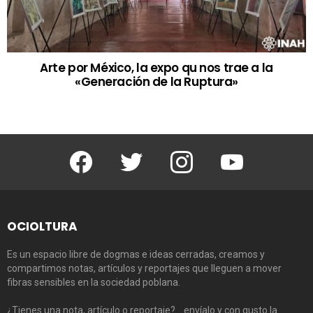
Arte por México, la expo qu nos trae a la
«Generación de la Ruptura»
Facebook
Twitter
Instagram
Youtube
OCIOLTURA
Es un espacio libre de dogmas e ideas cerradas, creamos y
compartimos notas, artículos y reportajes que lleguen a mover
fibras sensibles en la sociedad poblana.
¿Tienes una nota, artículo o reportaje?… envíalo y con gusto la