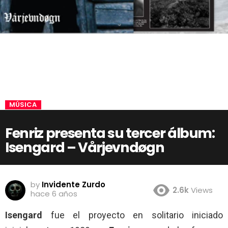
MÚSICA
Fenriz presenta su tercer álbum:
Isengard – Vårjevndøgn
by
Invidente Zurdo
2.6k
Views
hace 6 años
Isengard
fue el proyecto en solitario iniciado