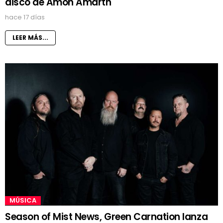
disco de Amon Amarth
hace 17 días
LEER MÁS...
MÚSICA
Season of Mist News, Green Carnation lanza