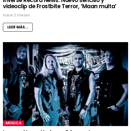
Inverse Record News. Nuevo sencillo y
videoclip de Frostbite Terror, ‘Maan multa’
hace 2 meses
LEER MÁS...
MÚSICA