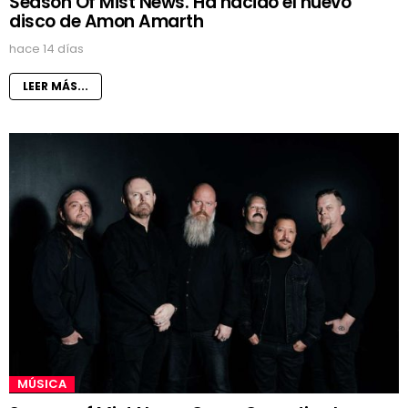
Season Of Mist News. Ha nacido el nuevo
disco de Amon Amarth
hace 14 días
LEER MÁS...
MÚSICA