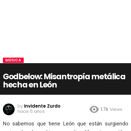
MÚSICA
Godbelow: Misantropía metálica
hecha en León
by
Invidente Zurdo
1.7k
Views
hace 5 años
No sabemos que tiene León que están surgiendo