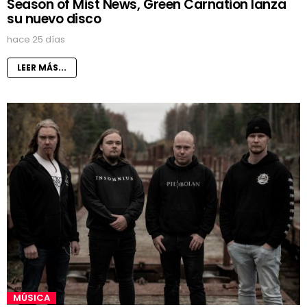
Season of Mist News, Green Carnation lanza
su nuevo disco
hace 25 días
LEER MÁS...
MÚSICA