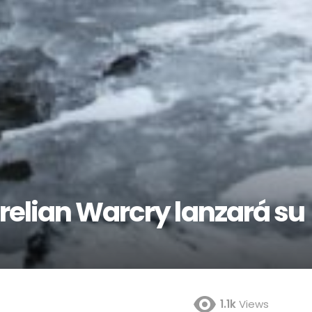
relian Warcry lanzará su
1.1k
Views