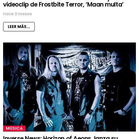
videoclip de Frostbite Terror, ‘Maan multa’
hace 2 meses
LEER MÁS...
MÚSICA
Inverse News: Horizon of Aeons, lanza su