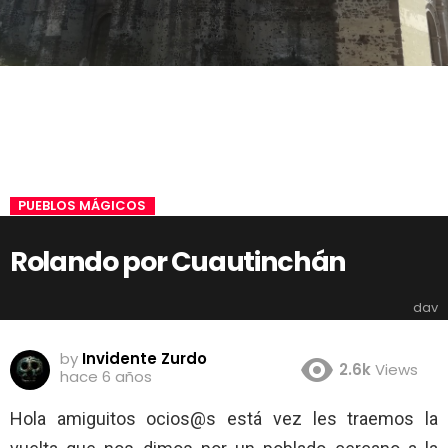
PUEBLOS MÁGICOS
Rolando por Cuautinchán
dav
by
Invidente Zurdo
2.6k
Views
hace 6 años
Hola amiguitos ocios@s está vez les traemos la