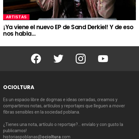
ARTISTAS
¡Ya viene el nuevo EP de Sand Derkiel! Y de eso
nos habla…
Facebook
Twitter
Instagram
Youtube
OCIOLTURA
Es un espacio libre de dogmas e ideas cerradas, creamos y
compartimos notas, artículos y reportajes que lleguen a mover
fibras sensibles en la sociedad poblana.
¿Tienes una nota, artículo o reportaje?… envíalo y con gusto la
publicamos!
historiaspoblanas@
ocioltura
.com