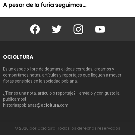
A pesar de la furia seguimos…
Facebook
Twitter
Instagram
Youtube
OCIOLTURA
Es un espacio libre de dogmas e ideas cerradas, creamos y
compartimos notas, artículos y reportajes que lleguen a mover
fibras sensibles en la sociedad poblana.
¿Tienes una nota, artículo o reportaje?… envíalo y con gusto la
publicamos!
historiaspoblanas@
ocioltura
.com
© 2026 por Ocioltura. Todos los derechos reservados