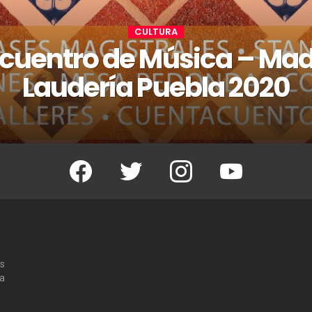
CULTURA
ncuentro de Música – Ma
Laudería Puebla 2020
Facebook
Twitter
Instagram
Youtube
os
 a