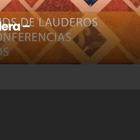
dera –