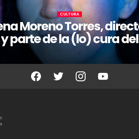
CULTURA
ena Moreno Torres, direct
 y parte de la (lo) cura d
Facebook
Twitter
Instagram
Youtube
os
 a