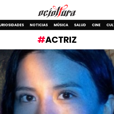
URIOSIDADES
NOTICIAS
MÚSICA
SALUD
CINE
CUL
ACTRIZ