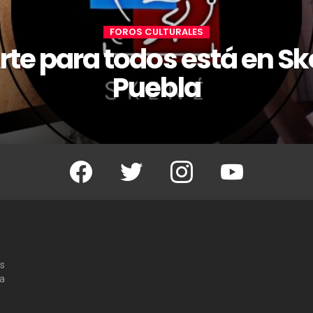
FOROS CULTURALES
Arte para todos está en S
Puebla
Facebook
Twitter
Instagram
Youtube
os
 a