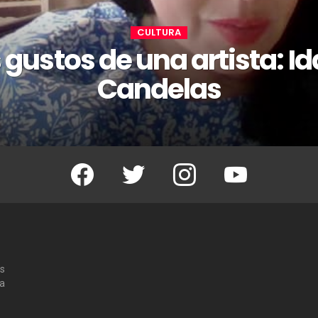
CULTURA
 gustos de una artista: Id
Candelas
Facebook
Twitter
Instagram
Youtube
os
 a