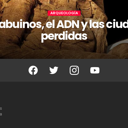
ARQUEOLOGÍA
abuinos, el ADN y las ci
perdidas
Facebook
Twitter
Instagram
Youtube
os
 a