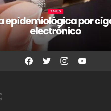
SALUD
a epidemiológica por ciga
electrónico
Facebook
Twitter
Instagram
Youtube
os
 a