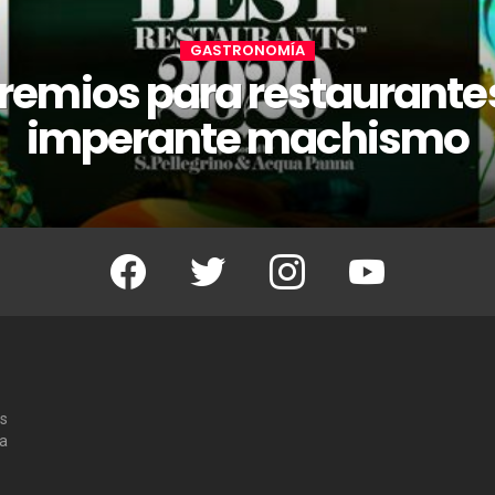
GASTRONOMÍA
premios para restaurantes
imperante machismo
Facebook
Twitter
Instagram
Youtube
os
 a