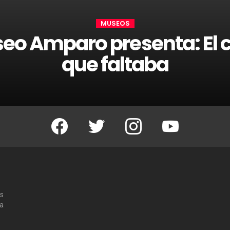
MUSEOS
seo Amparo presenta: El c
que faltaba
Facebook
Twitter
Instagram
Youtube
os
 a