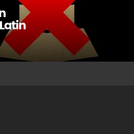
n
Latin