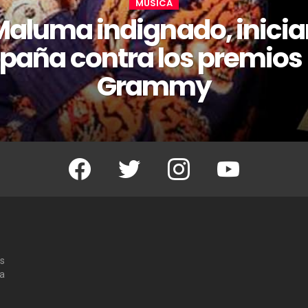
MÚSICA
Maluma indignado, inicia
aña contra los premios 
Grammy
Facebook
Twitter
Instagram
Youtube
os
 a