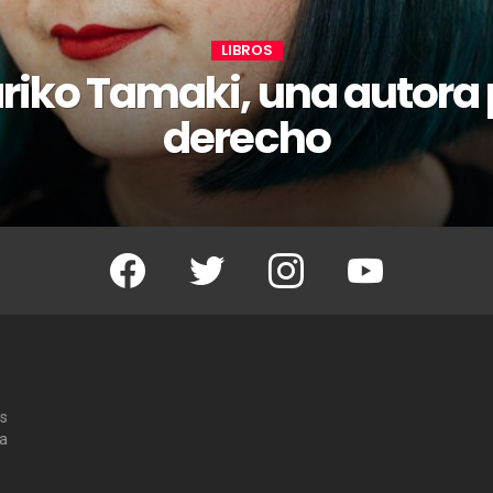
LIBROS
riko Tamaki, una autora 
derecho
Facebook
Twitter
Instagram
Youtube
os
 a