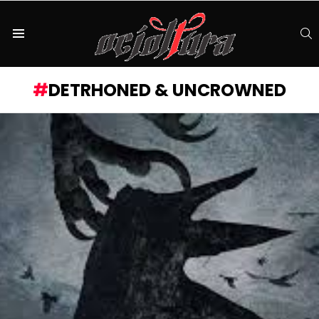
S
Menu
DETRHONED & UNCROWNED