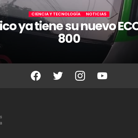
CIENCIA Y TECNOLOGÍA
NOTICIAS
co ya tiene su nuevo E
800
Facebook
Twitter
Instagram
Youtube
os
 a