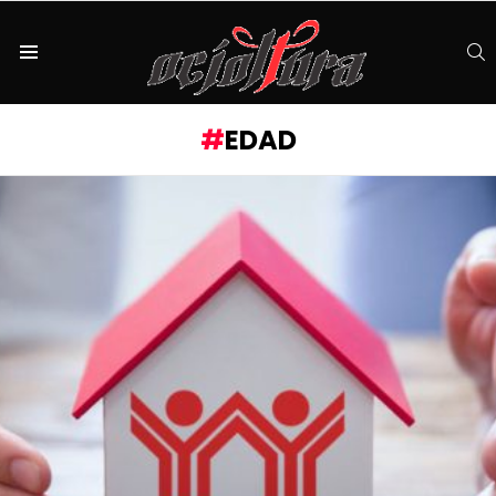
S
Menu
EDAD