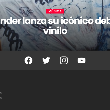
MÚSICA
nder lanza su icónico de
vinilo
Facebook
Twitter
Instagram
Youtube
os
 a