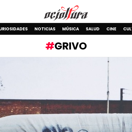
URIOSIDADES
NOTICIAS
MÚSICA
SALUD
CINE
CUL
GRIVO