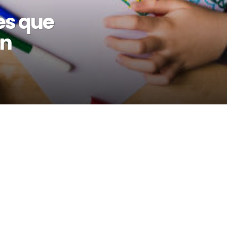
es que
en