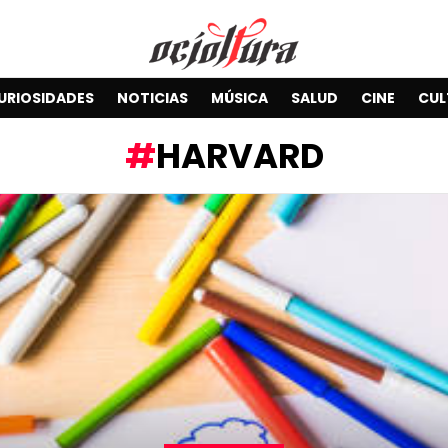
URIOSIDADES
NOTICIAS
MÚSICA
SALUD
CINE
CUL
HARVARD