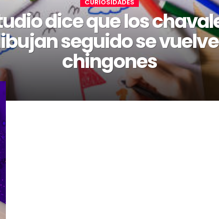
CURIOSIDADES
tudio dice que los chaval
ibujan seguido se vuelv
chingones