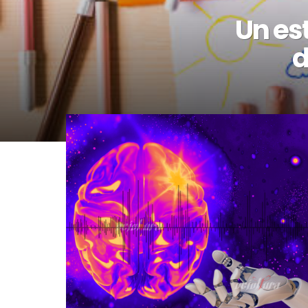
Un es
d