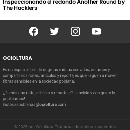
Inspeccionando el redondo Another Round by
The Hacklers
Facebook
Twitter
Instagram
Youtube
OCIOLTURA
Es un espacio libre de dogmas e ideas cerradas, creamos y
compartimos notas, artículos y reportajes que lleguen a mover
fibras sensibles en la sociedad poblana.
¿Tienes una nota, artículo o reportaje?… envíalo y con gusto la
publicamos!
historiaspoblanas@
ocioltura
.com
© 2026 por Ocioltura. Todos los derechos reservados