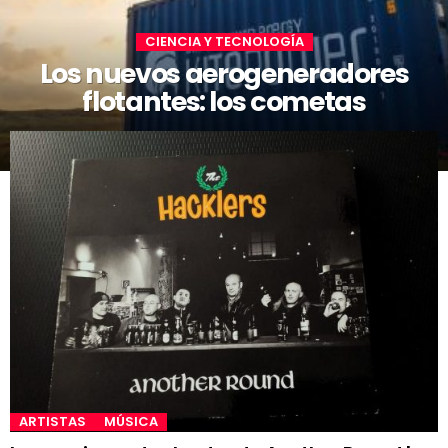
CIENCIA Y TECNOLOGÍA
Los nuevos aerogeneradores
flotantes: los cometas
ARTISTAS
MÚSICA