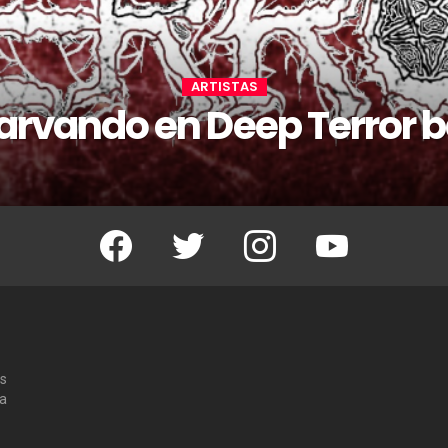
ARTISTAS
arvando en Deep Terror 
Facebook
Twitter
Instagram
Youtube
os
 a