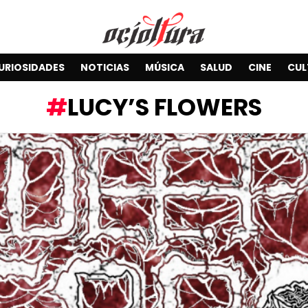
URIOSIDADES
NOTICIAS
MÚSICA
SALUD
CINE
CUL
LUCY’S FLOWERS