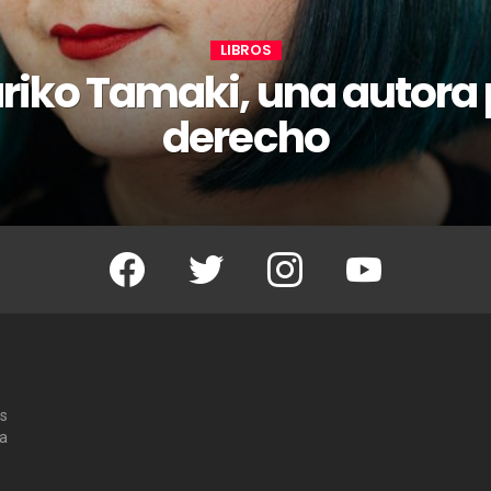
LIBROS
riko Tamaki, una autora 
derecho
Facebook
Twitter
Instagram
Youtube
os
 a