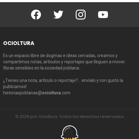
Facebook
Twitter
Instagram
Youtube
OCIOLTURA
Es un espacio libre de dogmas e ideas cerradas, creamos y
compartimos notas, artículos y reportajes que lleguen a mover
fibras sensibles en la sociedad poblana.
¿Tienes una nota, artículo o reportaje?… envíalo y con gusto la
publicamos!
historiaspoblanas@
ocioltura
.com
© 2026 por Ocioltura. Todos los derechos reservados