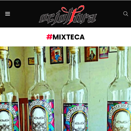
S
Menu
MIXTECA