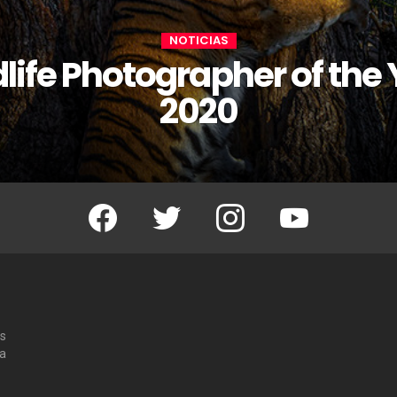
NOTICIAS
life Photographer of the
2020
Facebook
Twitter
Instagram
Youtube
os
 a