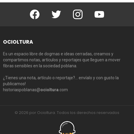
Facebook
Twitter
Instagram
Youtube
OCIOLTURA
Es un espacio libre de dogmas e ideas cerradas, creamos y
compartimos notas, artículos y reportajes que lleguen a mover
fibras sensibles en la sociedad poblana.
¿Tienes una nota, artículo o reportaje?… envíalo y con gusto la
publicamos!
historiaspoblanas@
ocioltura
.com
© 2026 por Ocioltura. Todos los derechos reservados