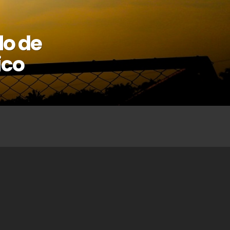
do de
ico