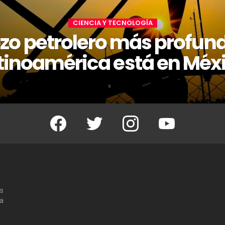
CIENCIA Y TECNOLOGÍA
ozo petrolero más profun
tinoamérica está en Méx
Facebook
Twitter
Instagram
Youtube
os
 a