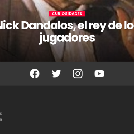
CURIOSIDADES
ick Dandalos, el rey de l
jugadores
Facebook
Twitter
Instagram
Youtube
os
 a