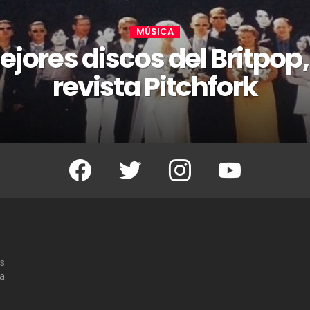
MÚSICA
jores discos del Britpop,
revista Pitchfork
Facebook
Twitter
Instagram
Youtube
os
 a