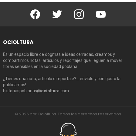
Facebook
Twitter
Instagram
Youtube
OCIOLTURA
Es un espacio libre de dogmas e ideas cerradas, creamos y
compartimos notas, artículos y reportajes que lleguen a mover
fibras sensibles en la sociedad poblana.
¿Tienes una nota, artículo o reportaje?… envíalo y con gusto la
publicamos!
historiaspoblanas@
ocioltura
.com
© 2026 por Ocioltura. Todos los derechos reservados