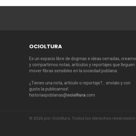
OCIOLTURA
Es un espacio libre de dogmas e ideas cerradas, cream
y compartimos notas, artículos y reportajes que lleguen
mover fibras sensibles en la sociedad poblana.
¿Tienes una nota, artículo o reportaje?… envíalo y con
gusto la publicamos!
historiaspoblanas@
ocioltura
.com
© 2026 por Ocioltura. Todos los derechos reservados