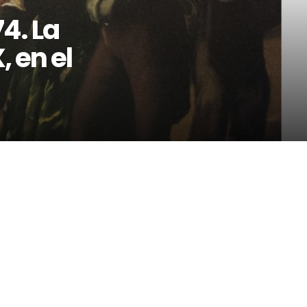
4. La
, en el