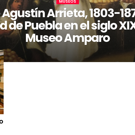
MUSEOS
 Agustín Arrieta, 1803-187
 de Puebla en el siglo XIX
Museo Amparo
lo