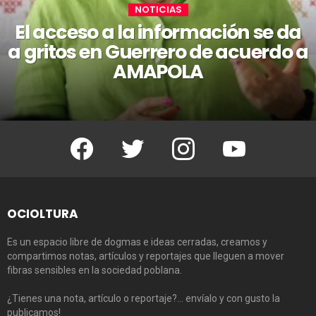
NOTICIAS
El acceso a la información se da
a gritos en Guerrero de acuerdo a
AMAPOLA
Facebook
Twitter
Instagram
Youtube
OCIOLTURA
Es un espacio libre de dogmas e ideas cerradas, creamos y
compartimos notas, artículos y reportajes que lleguen a mover
fibras sensibles en la sociedad poblana.
¿Tienes una nota, artículo o reportaje?… envíalo y con gusto la
publicamos!